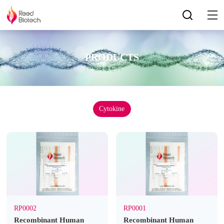
PRODUCTS
Cytokine
RP0002
RP0001
Recombinant Human
Recombinant Human