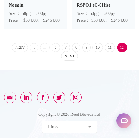
Noggin
RSPO1 (C-6His)
Size： 50μg、 500μg
Size： 50μg、 500μg
Price： $504.00、 $2464.00
Price： $504.00、 $2464.00
PREV
1
...
6
7
8
9
10
11
12
NEXT
Copyright © 2026 Reed Biotech Ltd
Links