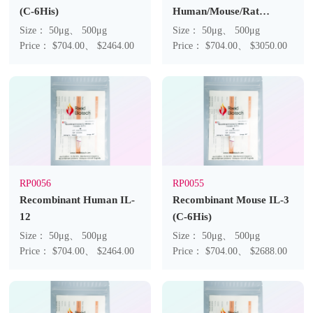
(C-6His)
Human/Mouse/Rat
TGFB3
Size： 50μg、 500μg
Size： 50μg、 500μg
Price： $704.00、 $2464.00
Price： $704.00、 $3050.00
RP0056
RP0055
Recombinant Human IL-
Recombinant Mouse IL-3
12
(C-6His)
Size： 50μg、 500μg
Size： 50μg、 500μg
Price： $704.00、 $2464.00
Price： $704.00、 $2688.00