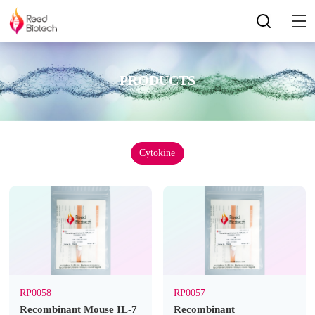
PRODUCTS
Cytokine
RP0058
RP0057
Recombinant Mouse IL-7
Recombinant