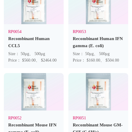
RP0054
RP0053
Recombinant Human
Recombinant Human IFN
CCL5
gamma (E. coli)
Size： 50μg、 500μg
Size： 50μg、 500μg
Price： $560.00、 $2464.00
Price： $160.00、 $504.00
RP0052
RP0051
Recombinant Mouse IFN
Recombinant Mouse GM-
gamma (E. coli)
CSF (C-6His)