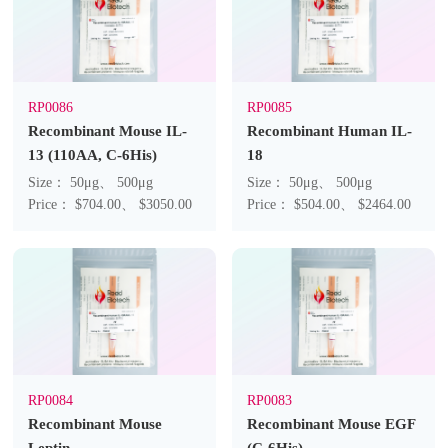
RP0086
RP0085
Recombinant Mouse IL-
Recombinant Human IL-
13 (110AA, C-6His)
18
Size： 50μg、 500μg
Size： 50μg、 500μg
Price： $704.00、 $3050.00
Price： $504.00、 $2464.00
RP0084
RP0083
Recombinant Mouse
Recombinant Mouse EGF
Leptin
(C-6His)