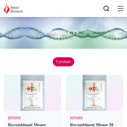
PRODUCTS
Cytokine
RP0090
RP0089
Recombinant Mouse
Recombinant Mouse M-